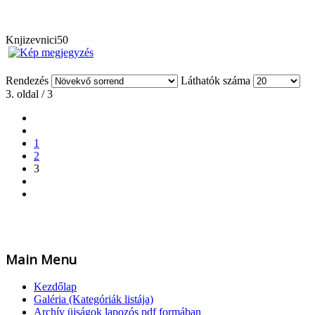
Knjizevnici50
Rendezés
Láthatók száma
3. oldal / 3
1
2
3
Main Menu
Kezdőlap
Galéria (Kategóriák listája)
Archív üjságok lapozós pdf formában