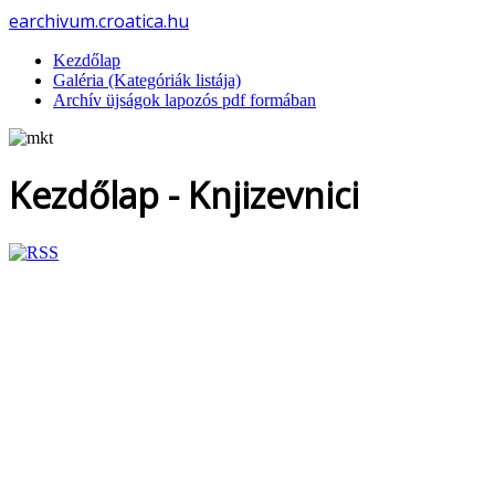
earchivum.croatica.hu
Kezdőlap
Galéria (Kategóriák listája)
Archív üjságok lapozós pdf formában
Kezdőlap - Knjizevnici