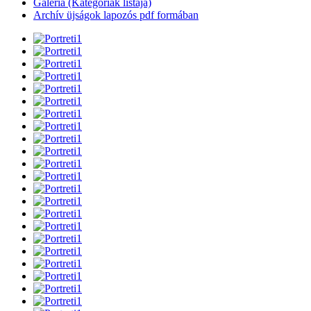
Galéria (Kategóriák listája)
Archív üjságok lapozós pdf formában