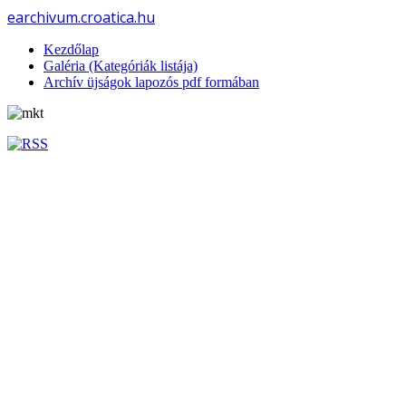
earchivum.croatica.hu
Kezdőlap
Galéria (Kategóriák listája)
Archív üjságok lapozós pdf formában