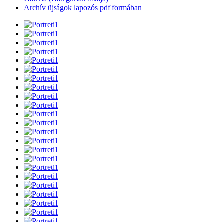
Archív üjságok lapozós pdf formában