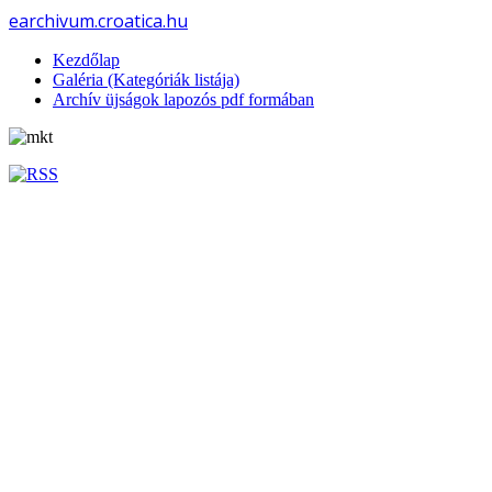
earchivum.croatica.hu
Kezdőlap
Galéria (Kategóriák listája)
Archív üjságok lapozós pdf formában