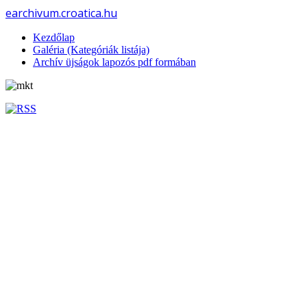
earchivum.croatica.hu
Kezdőlap
Galéria (Kategóriák listája)
Archív üjságok lapozós pdf formában