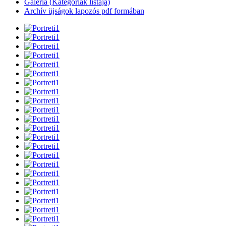
Galéria (Kategóriák listája)
Archív üjságok lapozós pdf formában